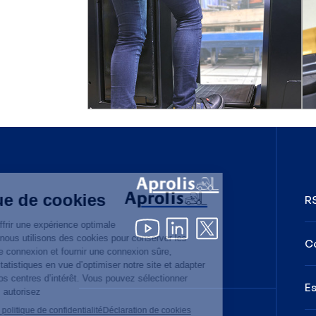
R
C
Es