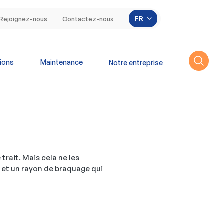
Lister les actions s
FR
Rejoignez-nous
Contactez-nous
ions
Maintenance
Notre entreprise
trait. Mais cela ne les
m et un rayon de braquage qui