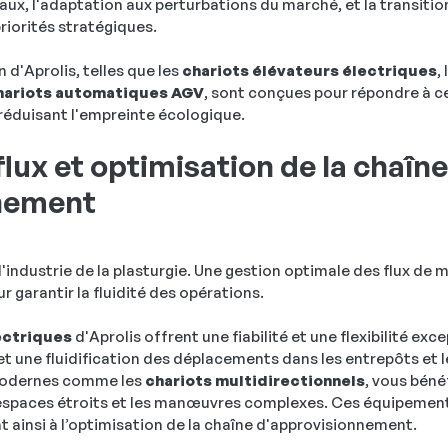
iaux, l'adaptation aux perturbations du marché, et la transiti
priorités stratégiques.
 d'Aprolis, telles que les
chariots élévateurs électriques
,
hariots automatiques AGV
, sont conçues pour répondre à c
 réduisant l'empreinte écologique.
flux et optimisation de la chaîne
nement
l'industrie de la plasturgie. Une gestion optimale des flux de 
ur garantir la fluidité des opérations.
ectriques
d'Aprolis offrent une fiabilité et une flexibilité ex
et une fluidification des déplacements dans les entrepôts et l
 modernes comme les
chariots multidirectionnels
, vous béné
s espaces étroits et les manœuvres complexes. Ces équipemen
t ainsi à l’optimisation de la chaîne d'approvisionnement.