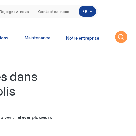
Lister les actions s
FR
Rejoignez-nous
Contactez-nous
ions
Maintenance
Notre entreprise
es dans
lis
oivent relever plusieurs