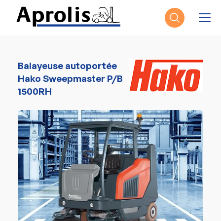
Aller au contenu principal
Balayeuse autoportée
Hako Sweepmaster P/B
1500RH