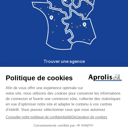
Trouver une agence
Mentions légales
Politique de données personelles
Gestion des cookies
Autolaveuse
CGU
Scrubmaster
Retour à la liste
Demand