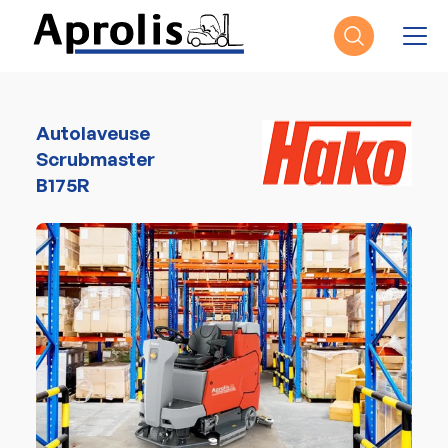
Aller au contenu principal
Autolaveuse
Scrubmaster
B175R