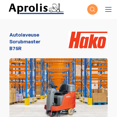
Aller au contenu principal
Autolaveuse
Scrubmaster
B75R