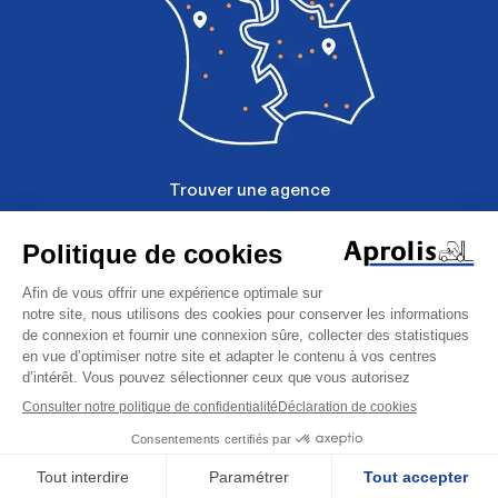
Trouver une agence
Mentions légales
Politique de données personelles
Gestion des cookies
Autolaveuse
CGU
Scrubmaster
Retour à la liste
Demand
B75R
© Aprolis 2026