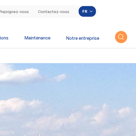
Lister les actions s
FR
Rejoignez-nous
Contactez-nous
ions
Maintenance
Notre entreprise