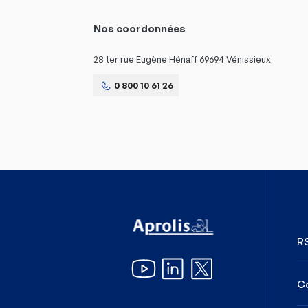
Nos coordonnées
28 ter rue Eugène Hénaff 69694 Vénissieux
0 800 10 61 26
R
C