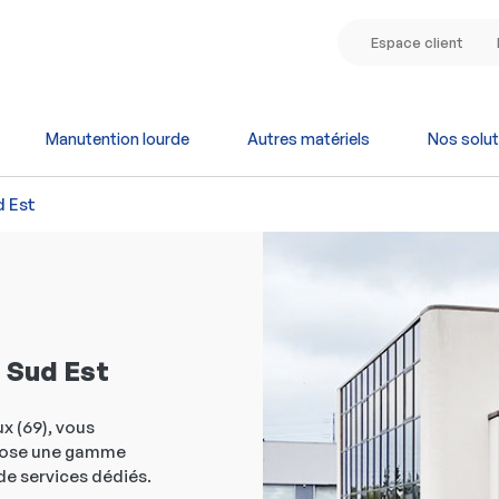
Espace client
Manutention lourde
Autres matériels
Nos solut
d Est
 Sud Est
x (69), vous
opose une gamme
de services dédiés.