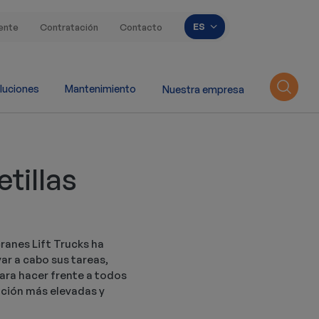
Lista adicional de 
ES
iente
Contratación
Contacto
luciones
Mantenimiento
Nuestra empresa
tillas
cranes Lift Trucks ha
ar a cabo sus tareas,
para hacer frente a todos
ación más elevadas y