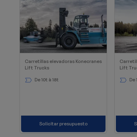
Carretillas elevadoras Konecranes
Carreti
Lift Trucks
Lift Tr
De 10t à 18t
De 
Solicitar presupuesto
S