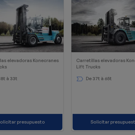
llas elevadoras Konecranes
Carretillas elevadoras Ko
ucks
Lift Trucks
18t à 33t
De 37t à 65t
olicitar presupuesto
Solicitar presupues