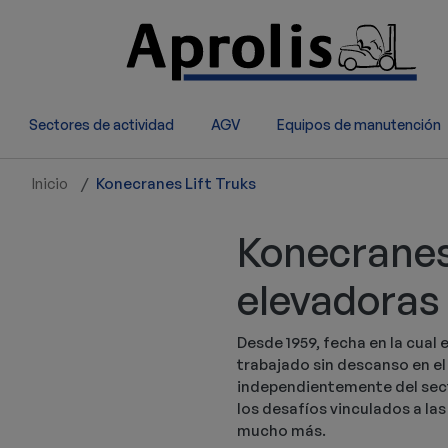
Pasar al contenido principal
Sectores de actividad
AGV
Equipos de manutención
Inicio
Konecranes Lift Truks
Konecranes 
elevadoras
Desde 1959, fecha en la cual 
trabajado sin descanso en el 
independientemente del secto
los desafíos vinculados a la
mucho más.