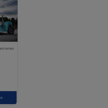
necranes
to