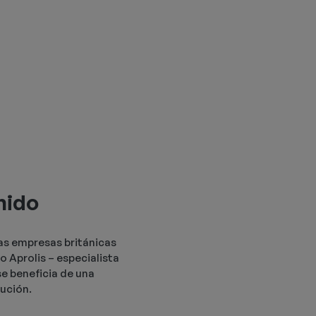
Unido
as empresas británicas
o Aprolis – especialista
se beneficia de una
bución.