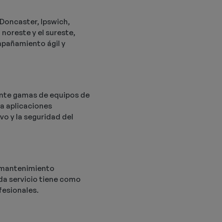
 Doncaster, Ipswich,
noreste y el sureste,
mpañamiento ágil y
ente gamas de equipos de
ra aplicaciones
vo y la seguridad del
l mantenimiento
ada servicio tiene como
fesionales.