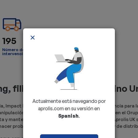
×
195
Número de vehículos de
intervención
, filial de Aprolis en el Reino 
Actualmente está navegando por
ia, Impact Handling se ha consolidado como referencia para l
aprolis.com en su versión en
ipulación fiables y de alto rendimiento. Integrada en el Grup
Spanish
.
enta y mantenimiento de equipos de manipulación – Aprolis UK 
hacer probado en los sectores industrial, logístico y de distri