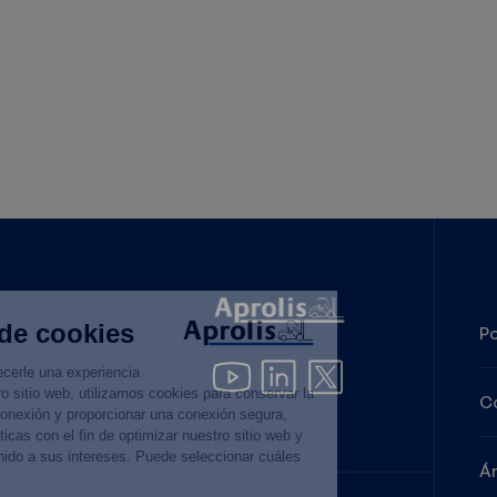
Po
C
Ár