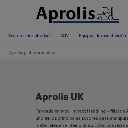
Pasar al contenido principal
Sectores de actividad
AGV
Equipos de manutención
Aprolis global presence
Aprolis UK
Fundada en 1985, Impact Handling – filial de A
uno de los principales actores de la manipul
materiales en el Reino Unido. Con una red n