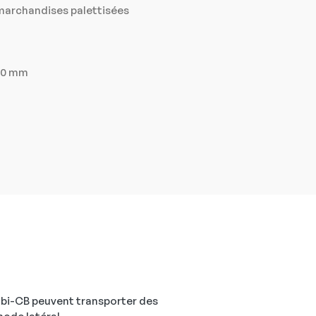
 marchandises palettisées
100 mm
mbi-CB peuvent transporter des