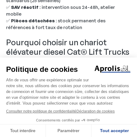
standards (25 semaines)
✅
SAV réactif
: intervention sous 24-48h, atelier
mobile
✅
Pièces détachées
: stock permanent des
références à fort taux de rotation
Pourquoi choisir un chariot
élévateur diesel Cat® Lift Trucks
chez APROLIS ?
En résumé
✅
Motorisation diesel Stage V 2025
: puissante,
propre et économique
✅
Gamme complète de 2 à 10 tonnes
: adaptée à tous
les environnements
✅
Robustesse éprouvée
: conçu pour les applications
intensives extérieures
✅
Autonomie optimale
: jusqu'à 10 heures de travail en
continu