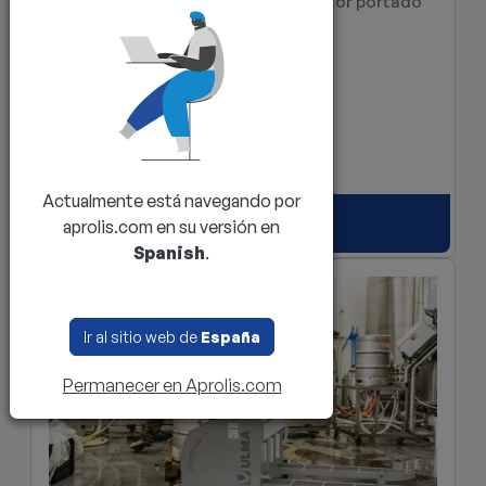
Transpalé eléctrica inox de conductor portado
PPT
2.000 a 2.500 kg
210 mm
Actualmente está navegando por
Solicitar presupuesto
aprolis.com en su versión en
Spanish
.
Ir al sitio web de
España
Permanecer en Aprolis.com