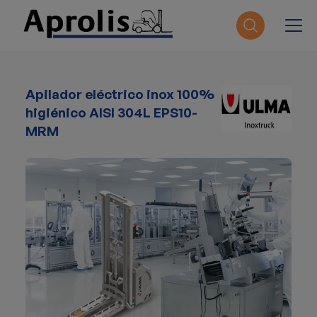
Pasar al contenido principal
Apilador eléctrico inox 100%
higiénico AISI 304L EPS10-
MRM