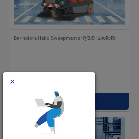
Barredora Hako Sweepmaster P/B/D 1200R/RH
×
Solicitar presupuesto