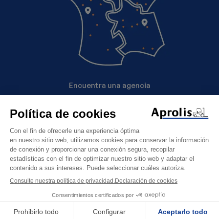
Encuentra una agencia
Avisos legales
Política de datos personales
Política de cookies
Lavadora
automática
CGU
Volver a la lista
Solicit
Scrubmaster
B12
© Aprolis 2026