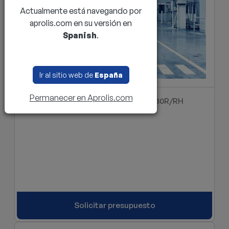
Actualmente está navegando por
aprolis.com en su versión en
Spanish
.
Ir al sitio web de
España
Permanecer en Aprolis.com
Barredora Hako Sweepmaster P/B 980R/RH
Solicitar presupuesto