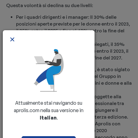
Questa volontà si declina su due livelli:
Per i quadri dirigenti e i manager: Il 30% delle
posizioni aperte previste per le donne entro il 2023,
il 35% entro il 2025 e fino al 40% entro la fine del
×
2027.
Per i quadri non dirigenziali e gli impiegati, il 35%
dei posti aperti previsti dalle donne entro il 2023, il
40% entro il 2025 e il 45% entro la fine del 2027.
Per formalizzare tale processo positivo, è stato siglato
nel dicembre 2021 un accordo quadro del Gruppo in
materia di parità professionale tra uomini e donne e alla
prevenzione delle discriminazioni.
Parallelamente, le imprese del gruppo soggette alla
Attualmente stai navigando su
pubblicazione dell’«indice di parità professionale tra
uomini-donne» si sono impegnate a raggiungere il
aprolis.com nella sua versione in
punteggio di 75/100 entro e non oltre la terza edizione.
Italian
.
Questo obiettivo è stato raggiunto per Aprolis con
punteggi da 83 su 100 a titolo dell’indice 2020
pubblicato nel 2021, ovvero a partire dal secondo anno.