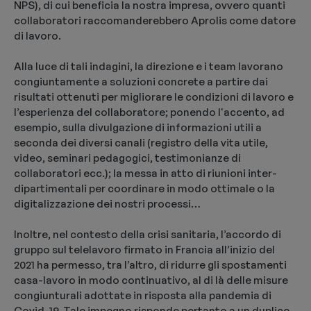
NPS), di cui beneficia la nostra impresa, ovvero quanti
collaboratori raccomanderebbero Aprolis come datore
di lavoro.
Alla luce di tali indagini, la direzione e i team lavorano
congiuntamente a soluzioni concrete a partire dai
risultati ottenuti per migliorare le condizioni di lavoro e
l’esperienza del collaboratore; ponendo l'accento, ad
esempio, sulla divulgazione di informazioni utili a
seconda dei diversi canali (registro della vita utile,
video, seminari pedagogici, testimonianze di
collaboratori ecc.); la messa in atto di riunioni inter-
dipartimentali per coordinare in modo ottimale o la
digitalizzazione dei nostri processi…
Inoltre, nel contesto della crisi sanitaria, l’accordo di
gruppo sul telelavoro firmato in Francia all’inizio del
2021 ha permesso, tra l’altro, di ridurre gli spostamenti
casa-lavoro in modo continuativo, al di là delle misure
congiunturali adottate in risposta alla pandemia di
Covid-19. Tale impegno risponde pertanto a un duplice