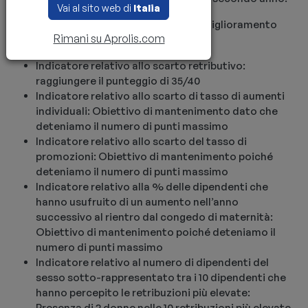
Vai al sito web di
Italia
I nostri obiettivi di progressione per il miglioramento
Rimani su Aprolis.com
del nostro indice sono i seguenti:
Indicatore relativo allo scarto retributivo:
raggiungere il punteggio di 35/40
Indicatore relativo allo scarto di tasso di aumenti
individuali: Obiettivo di mantenimento dato che
deteniamo il numero di punti massimo
Indicatore relativo allo scarto del tasso di
promozioni: Obiettivo di mantenimento poiché
deteniamo il numero di punti massimo
Indicatore relativo alla % delle dipendenti che
hanno usufruito di un aumento nell’anno
successivo al rientro dal congedo di maternità:
Obiettivo di mantenimento poiché deteniamo il
numero di punti massimo
Indicatore relativo al numero di dipendenti del
sesso sotto-rappresentato tra i 10 dipendenti che
hanno percepito le retribuzioni più elevate:
Presenza di 2 donne nelle 10 retribuzioni più elevate